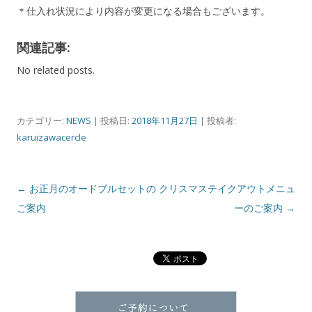
＊仕入れ状況により内容が変更になる場合もございます。
関連記事:
No related posts.
カテゴリー:
NEWS
| 投稿日:
2018年11月27日
|
投稿者:
karuizawacercle
投
←
お正月のオードブルセットの
クリスマステイクアウトメニュ
稿
ご案内
ーのご案内
→
ナ
ビ
ゲ
ー
シ