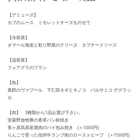
【アミューズ】
カブのムース ミモレットチーズをのせて
【冷前菜】
オマール海老と彩り野菜のテリーヌ タプナードソース
【温前菜】
フォアグラのフラン
【魚】
真鱈のヴァプール 下仁田ネギとキノコ バルサミコ デグラッ
セ
【肉】 3種類から1品お選び下さい。
安曇野放牧豚の香草パン粉焼き
美ヶ原高原産鹿肉のパイ包み焼き (＋1000円)
りんごで育った信州牛ランプ肉のローストビーフ (＋1500円)