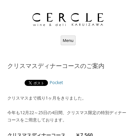
コ
Menu
ン
テ
ン
ツ
へ
ス
クリスマスディナーコースのご案内
キ
ッ
プ
Pocket
クリスマスまで残り1ヶ月をきりました。
今年も12月22～25日の4日間、クリスマス限定の特別ディナー
コースをご用意しております。
クリスマスディナーコース ￥7,560